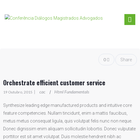
0
Share
Orchestrate efficient customer service
|
cac
Html Fundamentals
|
19 Outubro, 2015
Synthesize leading edge manufactured products and intuitive core
feature competencies. Nullam tincidunt, enim a mattis faucibus,
metus metus consequat ligula, quis volutpat felis nunc non neque.
Donec dignissim enim aliquam sollicitudin lobortis. Donec vulputate
porttitor est sit amet volutpat. Duis molestie hendrerit nibh ac