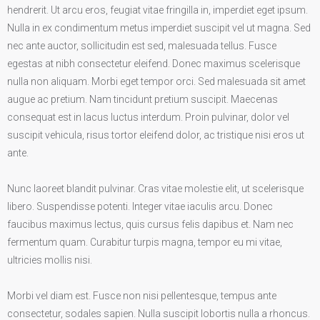
hendrerit. Ut arcu eros, feugiat vitae fringilla in, imperdiet eget ipsum.
Nulla in ex condimentum metus imperdiet suscipit vel ut magna. Sed
nec ante auctor, sollicitudin est sed, malesuada tellus. Fusce
egestas at nibh consectetur eleifend. Donec maximus scelerisque
nulla non aliquam. Morbi eget tempor orci. Sed malesuada sit amet
augue ac pretium. Nam tincidunt pretium suscipit. Maecenas
consequat est in lacus luctus interdum. Proin pulvinar, dolor vel
suscipit vehicula, risus tortor eleifend dolor, ac tristique nisi eros ut
ante.
Nunc laoreet blandit pulvinar. Cras vitae molestie elit, ut scelerisque
libero. Suspendisse potenti. Integer vitae iaculis arcu. Donec
faucibus maximus lectus, quis cursus felis dapibus et. Nam nec
fermentum quam. Curabitur turpis magna, tempor eu mi vitae,
ultricies mollis nisi.
Morbi vel diam est. Fusce non nisi pellentesque, tempus ante
consectetur, sodales sapien. Nulla suscipit lobortis nulla a rhoncus.