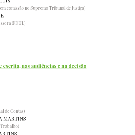
LUÍS
em comissão no Supremo Tribunal de Justiça)
DE
essora (FDUL)
se escrita, nas audiências e na decisão
nal de Contas)
A MARTINS
o Trabalho)
ARTINS