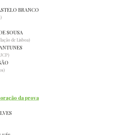
ASTELO BRANCO
)
 DE SOUSA
lação de Lisboa)
 ANTUNES
(UCP)
GÃO
os)
valoração da prova
ALVES