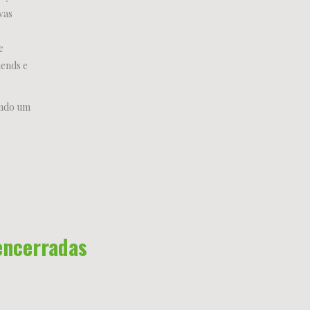
vas
e
ends e
ando um
encerradas