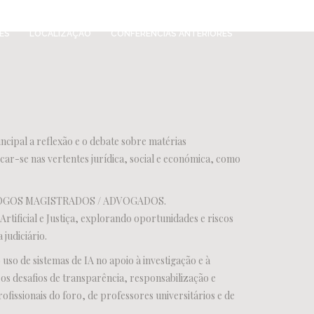
ES
LOCALIZAÇÃO
CONFERÊNCIAS ANTERIORES
cipal a reflexão e o debate sobre matérias
ocar-se nas vertentes jurídica, social e económica, como
 DIÁLOGOS MAGISTRADOS / ADVOGADOS.
rtificial e Justiça, explorando oportunidades e riscos
 judiciário.
so de sistemas de IA no apoio à investigação e à
 os desafios de transparência, responsabilização e
fissionais do foro, de professores universitários e de