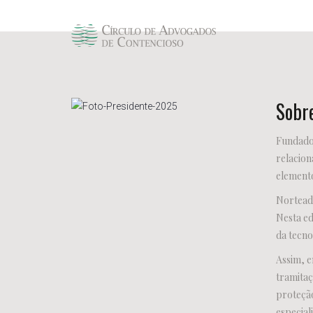
Sobre
Fundado 
relacion
elemento
Nortead
Nesta ed
da tecno
Assim, e
tramitaç
proteção
especial