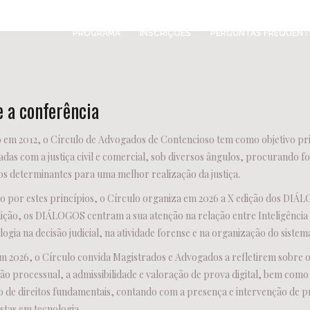
PROGRAMA
INSCRIÇÕES
PERGUNTAS FREQUENT
 a conferência
em 2012, o Círculo de Advogados de Contencioso tem como objetivo prin
adas com a justiça civil e comercial, sob diversos ângulos, procurando f
s determinantes para uma melhor realização da justiça.
o por estes princípios, o Círculo organiza em 2026 a X edição dos
ição, os DIÁLOGOS centram a sua atenção na relação entre Inteligência A
logia na decisão judicial, na atividade forense e na organização do sistema
m 2026, o Círculo convida Magistrados e Advogados a refletirem sobre o u
ão processual, a admissibilidade e valoração de prova digital, bem como
 de direitos fundamentais, contando com a presença e intervenção de pro
istas em tecnologia.